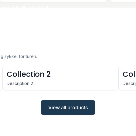
og små. Fjellkjeden Rental er
ølkevegen og i Jotunheimen.
ig sykkel for turen.
Collection 2
Col
Description 2
Descri
View all products