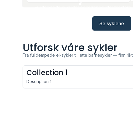
Fulldempede el-sykler og terrengsykler for store 
det perfekte startstedet for ditt eventyr på Mj
Se syklene
Utforsk våre sykler
Fra fulldempede el-sykler til lette barnesykler — finn rikt
Collection 1
Description 1