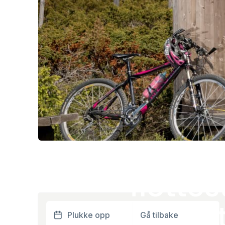
Opplev N
flottes
sykkelst