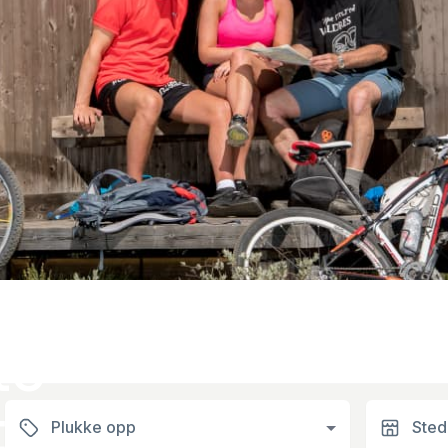
orges
te
ier
Plukke opp
Sted